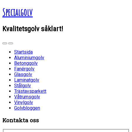
Specialgolv
Kvalitetsgolv såklart!
Startsida
Aluminiumgolv
Betonggolv
Fanérgolv
Glasgolv
Laminatgolv
Stålgolv
Trästavsparkett
Våtrumsgolv
Vinylgolv
Golvbloggen
Kontakta oss