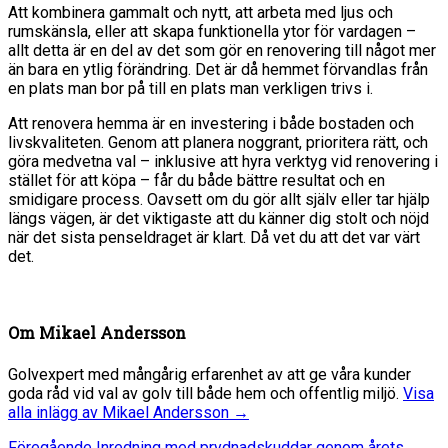
Att kombinera gammalt och nytt, att arbeta med ljus och
rumskänsla, eller att skapa funktionella ytor för vardagen –
allt detta är en del av det som gör en renovering till något mer
än bara en ytlig förändring. Det är då hemmet förvandlas från
en plats man bor på till en plats man verkligen trivs i.
Att renovera hemma är en investering i både bostaden och
livskvaliteten. Genom att planera noggrant, prioritera rätt, och
göra medvetna val – inklusive att hyra verktyg vid renovering i
stället för att köpa – får du både bättre resultat och en
smidigare process. Oavsett om du gör allt själv eller tar hjälp
längs vägen, är det viktigaste att du känner dig stolt och nöjd
när det sista penseldraget är klart. Då vet du att det var värt
det.
Om
Mikael Andersson
Golvexpert med mångårig erfarenhet av att ge våra kunder
goda råd vid val av golv till både hem och offentlig miljö.
Visa
alla inlägg av Mikael Andersson
→
Föregående
Föregående
Inredning med prydnadskuddar genom årets