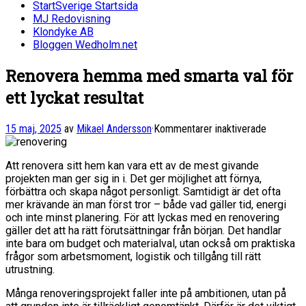
StartSverige Startsida
MJ Redovisning
Klondyke AB
Bloggen Wedholm.net
Renovera hemma med smarta val för
ett lyckat resultat
för
15 maj, 2025
av
Mikael Andersson
·
Kommentarer inaktiverade
Renovera
hemma
Att renovera sitt hem kan vara ett av de mest givande
med
projekten man ger sig in i. Det ger möjlighet att förnya,
smarta
förbättra och skapa något personligt. Samtidigt är det ofta
val
mer krävande än man först tror – både vad gäller tid, energi
för
och inte minst planering. För att lyckas med en renovering
ett
gäller det att ha rätt förutsättningar från början. Det handlar
lyckat
inte bara om budget och materialval, utan också om praktiska
resultat
frågor som arbetsmoment, logistik och tillgång till rätt
utrustning.
Många renoveringsprojekt faller inte på ambitionen, utan på