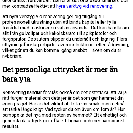
ekonomiskt försvarbart. Därför är det ofta både smartare och
mer kostnadseffektivt att
hyra verktyg vid renovering
.
Att hyra verktyg vid renovering ger dig tillgång till
professionell utrustning utan att binda kapital eller fylla
förrådet med maskiner du sällan använder. Det kan handla om
allt från golvslipar och kakelskärare till spikpistoler och
färgsprutor. Dessutom slipper du underhåll och lagring. Flera
uthyrningsföretag erbjuder även instruktioner eller rådgivning,
vilket gör att du kan komma igång snabbt – även om du är
nybörjare.
Det personliga uttrycket är mer än
bara yta
Renovering handlar förstås också om det estetiska. Att välja
rätt färger, material och detaljer är det som ger hemmet din
egen prägel. Här är det viktigt att följa sin smak, men också
att tänka långsiktigt. Vad tycker du om även om fem år? Hur
samspelar det nya med resten av hemmet? Ett enhetligt och
genomtänkt uttryck ger ofta ett lugnare och mer harmoniskt
resultat.